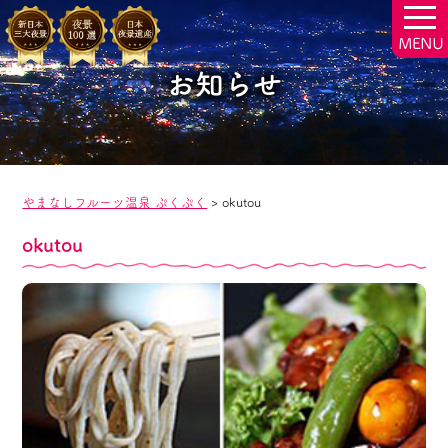
togg
navi
お知らせ
やまなしフルーツ温泉 ぷくぷく
>
okutou
okutou