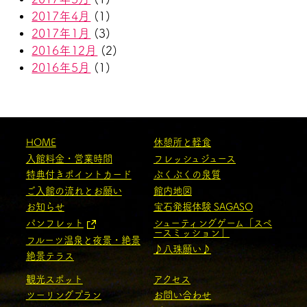
2017年4月
(1)
2017年1月
(3)
2016年12月
(2)
2016年5月
(1)
HOME
休憩所と軽食
入館料金・営業時間
フレッシュジュース
特典付きポイントカード
ぷくぷくの泉質
ご入館の流れとお願い
館内地図
お知らせ
宝石発掘体験 SAGASO
パンフレット
シューティングゲーム「スペ
ースミッション」
フルーツ温泉と夜景・絶景
♪八珠願い♪
絶景テラス
観光スポット
アクセス
ツーリングプラン
お問い合わせ