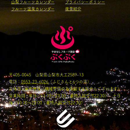
山梨フルーツカレンダー
プライバシーポリシー
フルーツ温泉カレンダー
夜景紹介
〒405-0045 山梨県山梨市大工2589-13
電話：
0553-23-6026
（ふじさんと6つの湯）
定休日 : 年中無休（機械整備の為休館する場合もございます）
営業時間 : 平日／11:00〜23:00（最終入館受付22:30） 土日
祝／10:00～23:00（最終入館受付22:30）