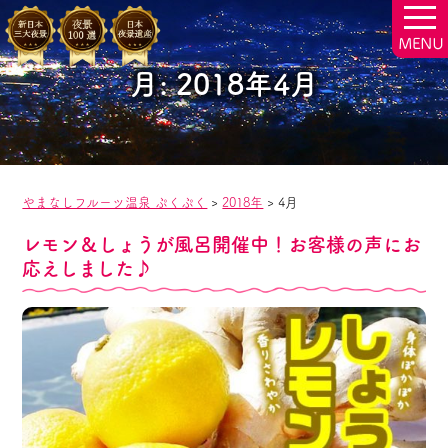
togg
navi
月:
2018年4月
やまなしフルーツ温泉 ぷくぷく
>
2018年
>
4月
レモン＆しょうが風呂開催中！お客様の声にお
応えしました♪