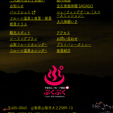
ご入館の流れとお願い
館内地図
お知らせ
宝石発掘体験 SAGASO
パンフレット
シューティングゲーム「スペ
ースミッション」
フルーツ温泉と夜景・絶景
♪八珠願い♪
絶景テラス
観光スポット
アクセス
ツーリングプラン
お問い合わせ
山梨フルーツカレンダー
プライバシーポリシー
フルーツ温泉カレンダー
夜景紹介
〒405-0045 山梨県山梨市大工2589-13