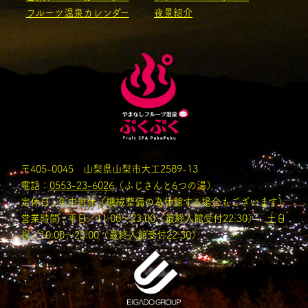
フルーツ温泉カレンダー
夜景紹介
〒405-0045 山梨県山梨市大工2589-13
電話：
0553-23-6026
（ふじさんと6つの湯）
定休日 : 年中無休（機械整備の為休館する場合もございます）
営業時間 : 平日／11:00〜23:00（最終入館受付22:30） 土日
祝／10:00～23:00（最終入館受付22:30）