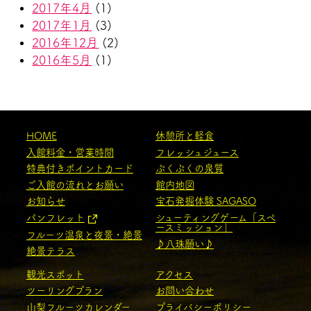
2017年4月
(1)
2017年1月
(3)
2016年12月
(2)
2016年5月
(1)
HOME
休憩所と軽食
入館料金・営業時間
フレッシュジュース
特典付きポイントカード
ぷくぷくの泉質
ご入館の流れとお願い
館内地図
お知らせ
宝石発掘体験 SAGASO
パンフレット
シューティングゲーム「スペ
ースミッション」
フルーツ温泉と夜景・絶景
♪八珠願い♪
絶景テラス
観光スポット
アクセス
ツーリングプラン
お問い合わせ
山梨フルーツカレンダー
プライバシーポリシー