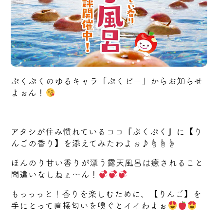
ぷくぷくのゆるキャラ「ぷくピー」からお知らせ
よぉん！
アタシが住み慣れているココ『ぷくぷく』に【り
んごの香り】を添えてみたわよぉ♪☝️☝️☝️
ほんのり甘い香りが漂う露天風呂は癒されること
間違いなしねぇ～ん！
もっっっと！香りを楽しむために、【りんご】を
手にとって直接匂いを嗅ぐとイイわよぉ