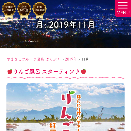
togg
navi
月:
2019年11月
やまなしフルーツ温泉 ぷくぷく
>
2019年
>
11月
りんご風呂 スターティン♪