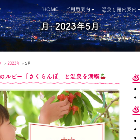
HOME
ご利用案内
温泉と館内案内
▼
月:
2023年5月
く
>
2023年
>
5月
のルビー「さくらんぼ」と温泉を満喫