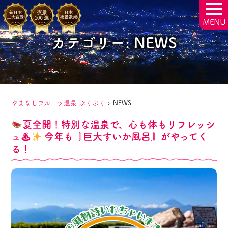
togg
navi
カテゴリー:
NEWS
やまなしフルーツ温泉 ぷくぷく
>
NEWS
夏全開！特別な温泉で、心も体もリフレッシ
ュ♨
今年も『巨大すいか風呂』がやってく
る！