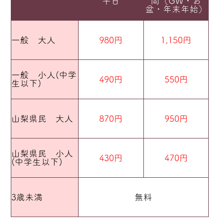
平日
間（GW・お
盆・年末年始）
一般 大人
980円
1,15
0円
一般 小人(中学
490円
550円
生以下)
山梨県民 大人
870円
950円
山梨県民 小人
430円
470円
(中学生以下)
3歳未満
無料