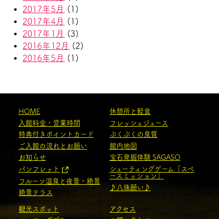
2017年5月
(1)
2017年4月
(1)
2017年1月
(3)
2016年12月
(2)
2016年5月
(1)
HOME
休憩所と軽食
入館料金・営業時間
フレッシュジュース
特典付きポイントカード
ぷくぷくの泉質
ご入館の流れとお願い
館内地図
お知らせ
宝石発掘体験 SAGASO
パンフレット
シューティングゲーム「スペ
ースミッション」
フルーツ温泉と夜景・絶景
♪八珠願い♪
絶景テラス
観光スポット
アクセス