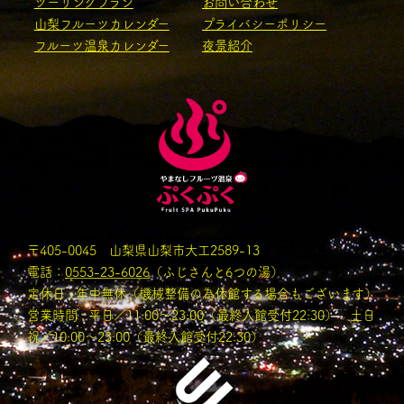
ツーリングプラン
お問い合わせ
山梨フルーツカレンダー
プライバシーポリシー
フルーツ温泉カレンダー
夜景紹介
〒405-0045 山梨県山梨市大工2589-13
電話：
0553-23-6026
（ふじさんと6つの湯）
定休日 : 年中無休（機械整備の為休館する場合もございます）
営業時間 : 平日／11:00〜23:00（最終入館受付22:30） 土日
祝／10:00～23:00（最終入館受付22:30）