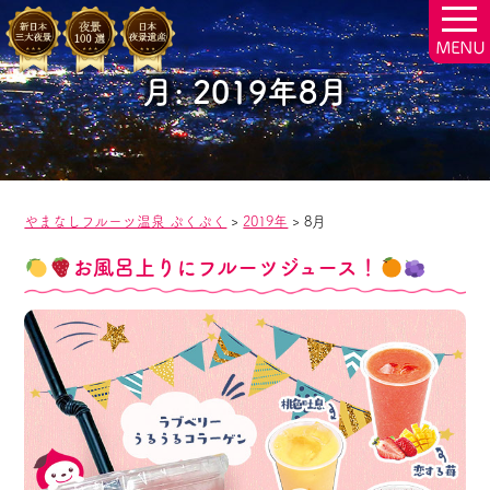
togg
navi
月:
2019年8月
やまなしフルーツ温泉 ぷくぷく
>
2019年
>
8月
お風呂上りにフルーツジュース！