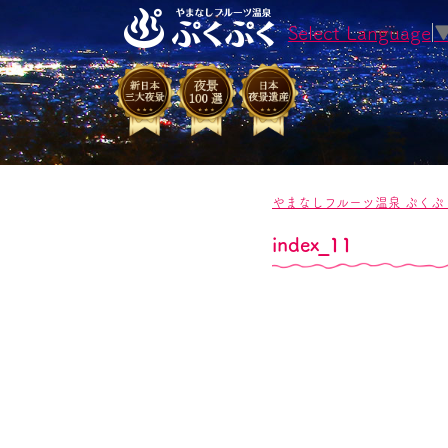
Select Language
やまなしフルーツ温泉 ぷくぷ
index_11