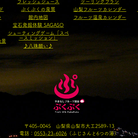
フレッシュジュース
ツーリングプラン
ド
ぷくぷくの泉質
山梨フルーツカレンダー
い
館内地図
フルーツ温泉カレンダー
宝石発掘体験 SAGASO
シューティングゲーム「スペ
ースミッション」
絶景
♪八珠願い♪
〒405-0045 山梨県山梨市大工2589-13
電話：
0553-23-6026
（ふじさんと6つの湯）