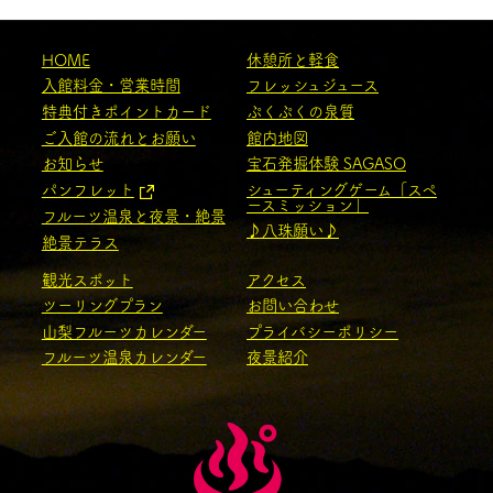
HOME
休憩所と軽食
入館料金・営業時間
フレッシュジュース
特典付きポイントカード
ぷくぷくの泉質
ご入館の流れとお願い
館内地図
お知らせ
宝石発掘体験 SAGASO
パンフレット
シューティングゲーム「スペ
ースミッション」
フルーツ温泉と夜景・絶景
♪八珠願い♪
絶景テラス
観光スポット
アクセス
ツーリングプラン
お問い合わせ
山梨フルーツカレンダー
プライバシーポリシー
フルーツ温泉カレンダー
夜景紹介