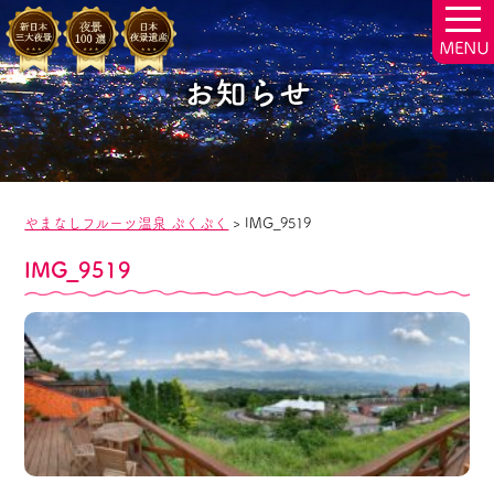
togg
navi
お知らせ
やまなしフルーツ温泉 ぷくぷく
>
IMG_9519
IMG_9519