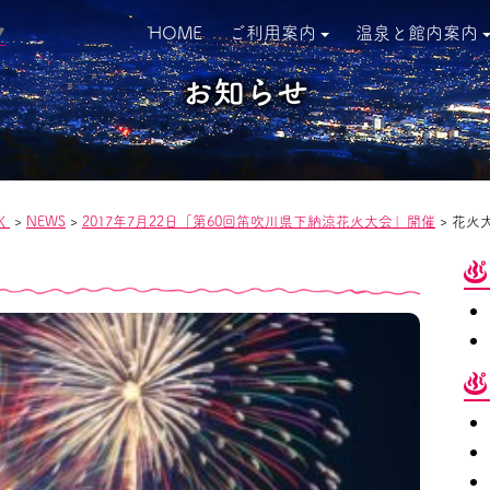
HOME
ご利用案内
温泉と館内案内
▼
お知らせ
く
>
NEWS
>
2017年7月22日「第60回笛吹川県下納涼花火大会」開催
>
花火