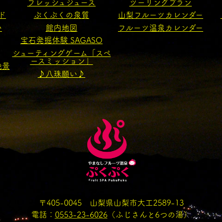
フレッシュジュース
ツーリングプラン
ド
ぷくぷくの泉質
山梨フルーツカレンダー
い
館内地図
フルーツ温泉カレンダー
宝石発掘体験 SAGASO
シューティングゲーム「スペ
ースミッション」
絶景
♪八珠願い♪
〒405-0045 山梨県山梨市大工2589-13
電話：
0553-23-6026
（ふじさんと6つの湯）