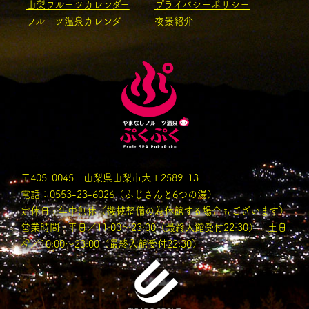
山梨フルーツカレンダー
プライバシーポリシー
フルーツ温泉カレンダー
夜景紹介
〒405-0045 山梨県山梨市大工2589-13
電話：
0553-23-6026
（ふじさんと6つの湯）
定休日 : 年中無休（機械整備の為休館する場合もございます）
営業時間 : 平日／11:00〜23:00（最終入館受付22:30） 土日
祝／10:00～23:00（最終入館受付22:30）