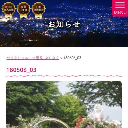
togg
navi
お知らせ
やまなしフルーツ温泉 ぷくぷく
>
180506_03
180506_03