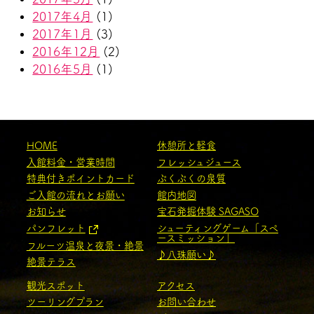
2017年4月
(1)
2017年1月
(3)
2016年12月
(2)
2016年5月
(1)
HOME
休憩所と軽食
入館料金・営業時間
フレッシュジュース
特典付きポイントカード
ぷくぷくの泉質
ご入館の流れとお願い
館内地図
お知らせ
宝石発掘体験 SAGASO
パンフレット
シューティングゲーム「スペ
ースミッション」
フルーツ温泉と夜景・絶景
♪八珠願い♪
絶景テラス
観光スポット
アクセス
ツーリングプラン
お問い合わせ