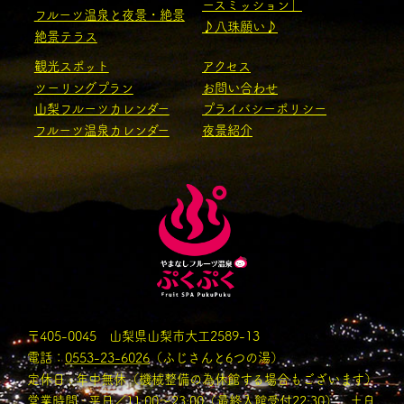
ースミッション」
フルーツ温泉と夜景・絶景
♪八珠願い♪
絶景テラス
観光スポット
アクセス
ツーリングプラン
お問い合わせ
山梨フルーツカレンダー
プライバシーポリシー
フルーツ温泉カレンダー
夜景紹介
〒405-0045 山梨県山梨市大工2589-13
電話：
0553-23-6026
（ふじさんと6つの湯）
定休日 : 年中無休（機械整備の為休館する場合もございます）
営業時間 : 平日／11:00〜23:00（最終入館受付22:30） 土日