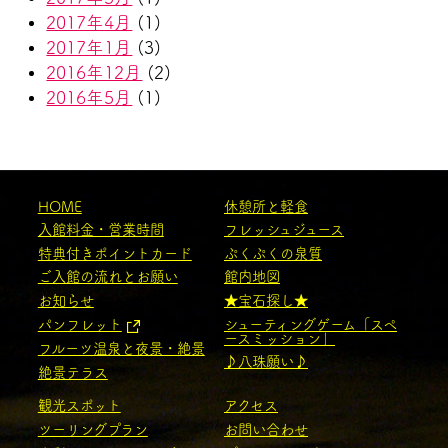
2017年4月
(1)
2017年1月
(3)
2016年12月
(2)
2016年5月
(1)
HOME
休憩所と軽食
入館料金・営業時間
フレッシュジュース
特典付きポイントカード
ぷくぷくの泉質
ご入館の流れとお願い
館内地図
お知らせ
★宝石探し★
パンフレット
シューティングゲーム「スペ
ースミッション」
フルーツ温泉と夜景・絶景
♪八珠願い♪
絶景テラス
観光スポット
アクセス
ツーリングプラン
お問い合わせ