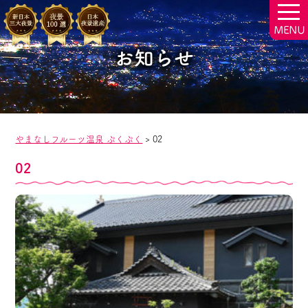
togg
navi
お知らせ
やまなしフルーツ温泉 ぷくぷく
>
02
02