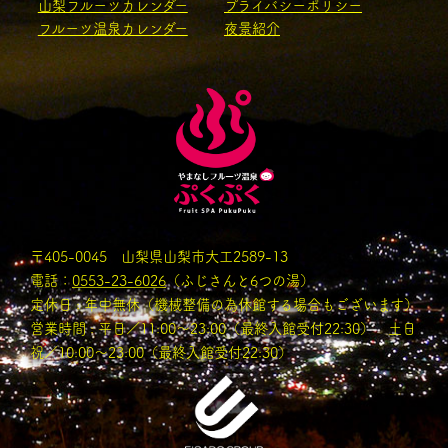
山梨フルーツカレンダー
プライバシーポリシー
フルーツ温泉カレンダー
夜景紹介
〒405-0045 山梨県山梨市大工2589-13
電話：
0553-23-6026
（ふじさんと6つの湯）
定休日 : 年中無休（機械整備の為休館する場合もございます）
営業時間 : 平日／11:00〜23:00（最終入館受付22:30） 土日
祝／10:00～23:00（最終入館受付22:30）