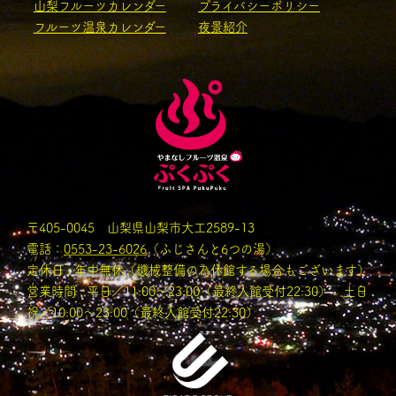
山梨フルーツカレンダー
プライバシーポリシー
フルーツ温泉カレンダー
夜景紹介
〒405-0045 山梨県山梨市大工2589-13
電話：
0553-23-6026
（ふじさんと6つの湯）
定休日 : 年中無休（機械整備の為休館する場合もございます）
営業時間 : 平日／11:00〜23:00（最終入館受付22:30） 土日
祝／10:00～23:00（最終入館受付22:30）