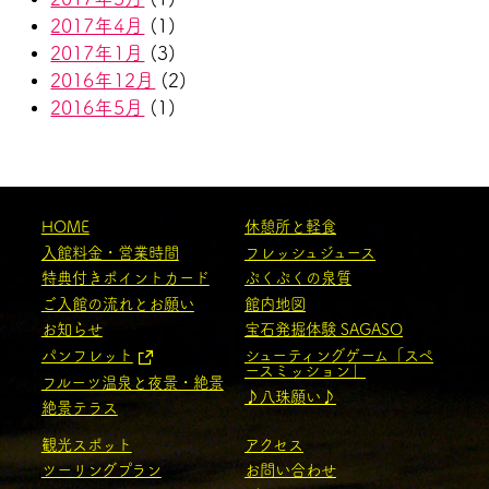
2017年4月
(1)
2017年1月
(3)
2016年12月
(2)
2016年5月
(1)
HOME
休憩所と軽食
入館料金・営業時間
フレッシュジュース
特典付きポイントカード
ぷくぷくの泉質
ご入館の流れとお願い
館内地図
お知らせ
宝石発掘体験 SAGASO
パンフレット
シューティングゲーム「スペ
ースミッション」
フルーツ温泉と夜景・絶景
♪八珠願い♪
絶景テラス
観光スポット
アクセス
ツーリングプラン
お問い合わせ