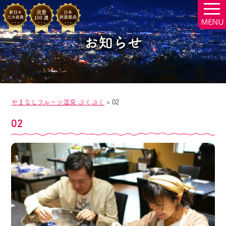
togg
navi
お知らせ
やまなしフルーツ温泉 ぷくぷく
>
02
02