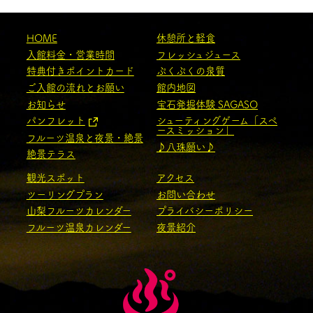
HOME
休憩所と軽食
入館料金・営業時間
フレッシュジュース
特典付きポイントカード
ぷくぷくの泉質
ご入館の流れとお願い
館内地図
お知らせ
宝石発掘体験 SAGASO
パンフレット
シューティングゲーム「スペ
ースミッション」
フルーツ温泉と夜景・絶景
♪八珠願い♪
絶景テラス
観光スポット
アクセス
ツーリングプラン
お問い合わせ
山梨フルーツカレンダー
プライバシーポリシー
フルーツ温泉カレンダー
夜景紹介