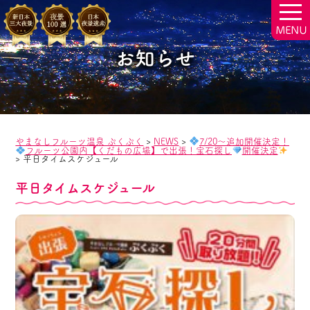
togg
navi
お知らせ
やまなしフルーツ温泉 ぷくぷく
>
NEWS
>
7/20～追加開催決定！
フルーツ公園内【くだもの広場】で出張！宝石探し
開催決定
>
平日タイムスケジュール
平日タイムスケジュール