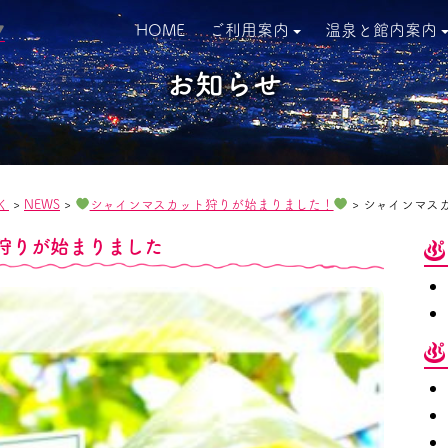
HOME
ご利用案内
温泉と館内案内
▼
お知らせ
く
>
NEWS
>
シャインマスカット狩りが始まりました！
>
シャインマス
狩りが始まりました