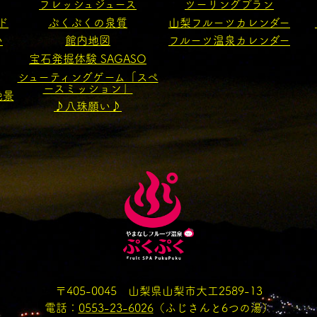
フレッシュジュース
ツーリングプラン
ド
ぷくぷくの泉質
山梨フルーツカレンダー
い
館内地図
フルーツ温泉カレンダー
宝石発掘体験 SAGASO
シューティングゲーム「スペ
ースミッション」
絶景
♪八珠願い♪
〒405-0045 山梨県山梨市大工2589-13
電話：
0553-23-6026
（ふじさんと6つの湯）