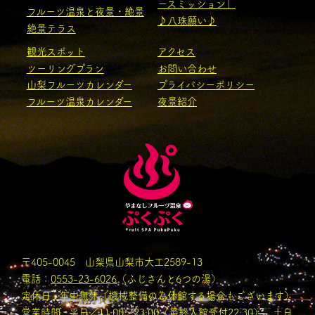
ースミッション」
フルーツ温泉と夜景・絶景
♪八珠願い♪
絶景テラス
観光スポット
アクセス
ツーリングプラン
お問い合わせ
山梨フルーツカレンダー
プライバシーポリシー
フルーツ温泉カレンダー
夜景紹介
〒405-0045 山梨県山梨市大工2589-13
電話：
0553-23-6026
（ふじさんと6つの湯）
定休日 : 年中無休（機械整備の為休館する場合もございます）
営業時間 : 平日／11:00〜23:00（最終入館受付22:30） 土日