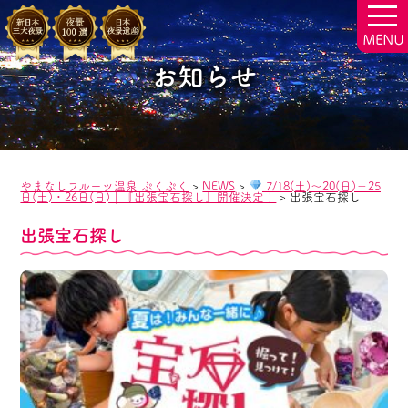
togg
navi
お知らせ
やまなしフルーツ温泉 ぷくぷく
>
NEWS
>
7/18(土)～20(日)＋25
日(土)・26日(日)｜『出張宝石探し』開催決定！
>
出張宝石探し
出張宝石探し