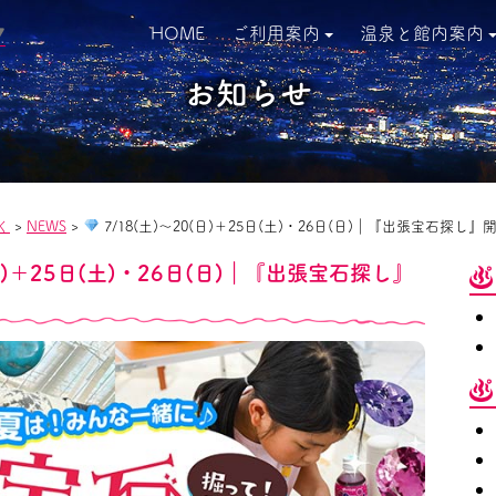
HOME
ご利用案内
温泉と館内案内
▼
お知らせ
く
>
NEWS
>
7/18(土)～20(日)＋25日(土)・26日(日)｜『出張宝石探し
(日)＋25日(土)・26日(日)｜『出張宝石探し』