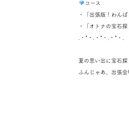
コース
・「出張版！わんぱく
・「オトナの宝石探し（
.・*・.・*・.・*・.
夏の思い出に宝石探
ふんじゃあ、出張会