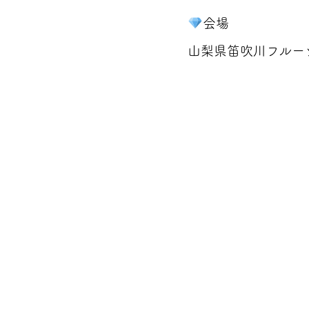
会場
山梨県笛吹川フルー