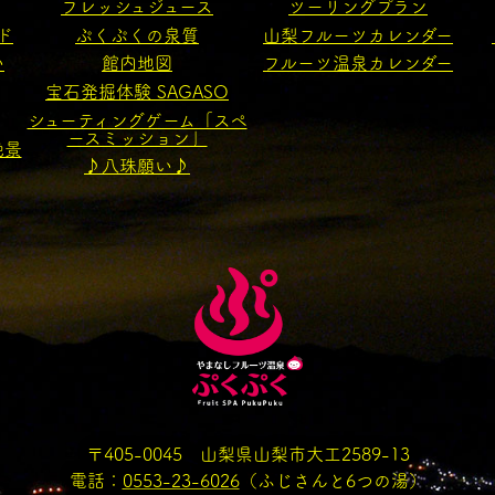
フレッシュジュース
ツーリングプラン
ド
ぷくぷくの泉質
山梨フルーツカレンダー
い
館内地図
フルーツ温泉カレンダー
宝石発掘体験 SAGASO
シューティングゲーム「スペ
ースミッション」
絶景
♪八珠願い♪
〒405-0045 山梨県山梨市大工2589-13
電話：
0553-23-6026
（ふじさんと6つの湯）