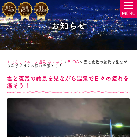
togg
navi
お知らせ
やまなしフルーツ温泉 ぷくぷく
>
BLOG
>
雲と夜景の絶景を見なが
ら温泉で日々の疲れを癒そう！
雲と夜景の絶景を見ながら温泉で日々の疲れを
癒そう！