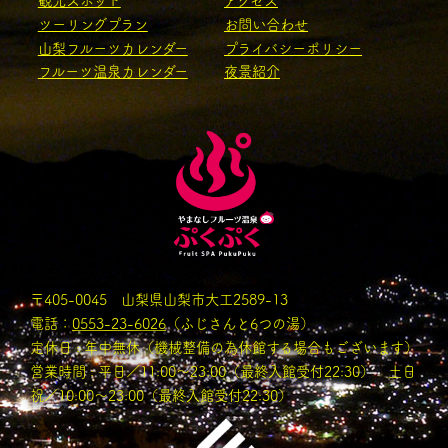
観光スポット
アクセス
ツーリングプラン
お問い合わせ
山梨フルーツカレンダー
プライバシーポリシー
フルーツ温泉カレンダー
夜景紹介
〒405-0045 山梨県山梨市大工2589-13
電話：
0553-23-6026
（ふじさんと6つの湯）
定休日 : 年中無休（機械整備の為休館する場合もございます）
営業時間 : 平日／11:00〜23:00（最終入館受付22:30） 土日
祝／10:00～23:00（最終入館受付22:30）