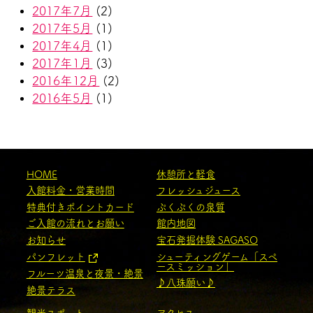
2017年7月
(2)
2017年5月
(1)
2017年4月
(1)
2017年1月
(3)
2016年12月
(2)
2016年5月
(1)
HOME
休憩所と軽食
入館料金・営業時間
フレッシュジュース
特典付きポイントカード
ぷくぷくの泉質
ご入館の流れとお願い
館内地図
お知らせ
宝石発掘体験 SAGASO
パンフレット
シューティングゲーム「スペ
ースミッション」
フルーツ温泉と夜景・絶景
♪八珠願い♪
絶景テラス