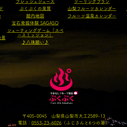
フレッシュジュース
ツーリングプラン
ド
ぷくぷくの泉質
山梨フルーツカレンダー
い
館内地図
フルーツ温泉カレンダー
宝石発掘体験 SAGASO
シューティングゲーム「スペ
ースミッション」
絶景
♪八珠願い♪
〒405-0045 山梨県山梨市大工2589-13
電話：
0553-23-6026
（ふじさんと6つの湯）