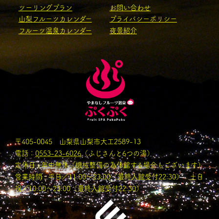
ツーリングプラン
お問い合わせ
山梨フルーツカレンダー
プライバシーポリシー
フルーツ温泉カレンダー
夜景紹介
〒405-0045 山梨県山梨市大工2589-13
電話：
0553-23-6026
（ふじさんと6つの湯）
定休日 : 年中無休（機械整備の為休館する場合もございます）
営業時間 : 平日／11:00〜23:00（最終入館受付22:30） 土日
祝／10:00～23:00（最終入館受付22:30）