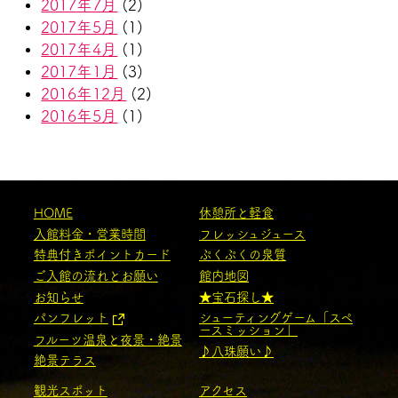
2017年7月
(2)
2017年5月
(1)
2017年4月
(1)
2017年1月
(3)
2016年12月
(2)
2016年5月
(1)
HOME
休憩所と軽食
入館料金・営業時間
フレッシュジュース
特典付きポイントカード
ぷくぷくの泉質
ご入館の流れとお願い
館内地図
お知らせ
★宝石探し★
パンフレット
シューティングゲーム「スペ
ースミッション」
フルーツ温泉と夜景・絶景
♪八珠願い♪
絶景テラス
観光スポット
アクセス