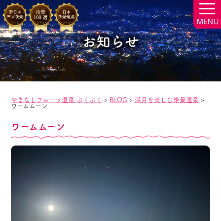
togg
navi
お知らせ
やまなしフルーツ温泉 ぷくぷく
>
BLOG
>
満月を楽しむ絶景温泉
>
ワームムーン
ワームムーン