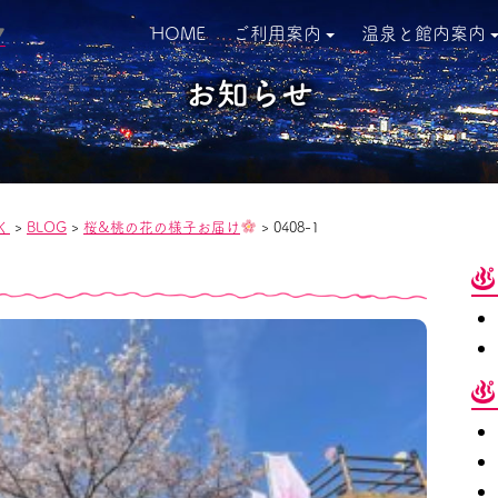
HOME
ご利用案内
温泉と館内案内
▼
お知らせ
く
>
BLOG
>
桜&桃の花の様子お届け
>
0408-1