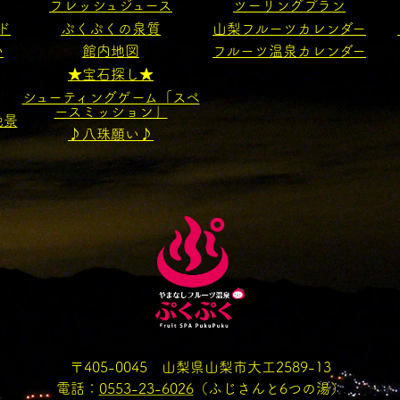
フレッシュジュース
ツーリングプラン
ド
ぷくぷくの泉質
山梨フルーツカレンダー
い
館内地図
フルーツ温泉カレンダー
★宝石探し★
シューティングゲーム「スペ
ースミッション」
絶景
♪八珠願い♪
〒405-0045 山梨県山梨市大工2589-13
電話：
0553-23-6026
（ふじさんと6つの湯）