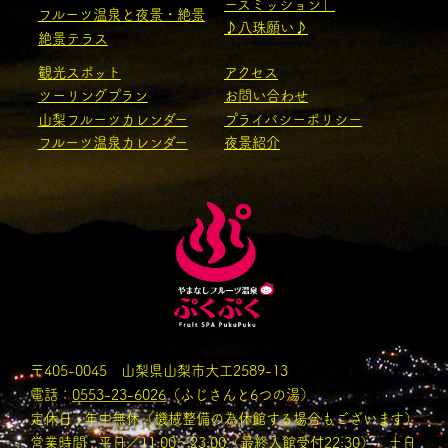
ースミッション」
フルーツ温泉と夜景・絶景
♪八珠願い♪
絶景テラス
観光スポット
アクセス
ツーリングプラン
お問い合わせ
山梨フルーツカレンダー
プライバシーポリシー
フルーツ温泉カレンダー
夜景紹介
〒405-0045 山梨県山梨市大工2589-13
電話：
0553-23-6026
（ふじさんと6つの湯）
定休日 : 年中無休（機械整備の為休館する場合もございます）
営業時間 : 平日／11:00〜23:00（最終入館受付22:30） 土日