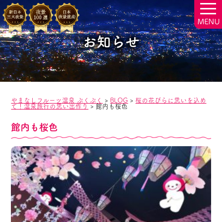
togg
navi
お知らせ
やまなしフルーツ温泉 ぷくぷく
>
BLOG
>
桜の花びらに思いを込め
て！温泉旅行の思い出作り
>
館内も桜色
館内も桜色