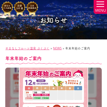
togg
navi
お知らせ
やまなしフルーツ温泉 ぷくぷく
>
NEWS
>
年末年始のご案内
年末年始のご案内