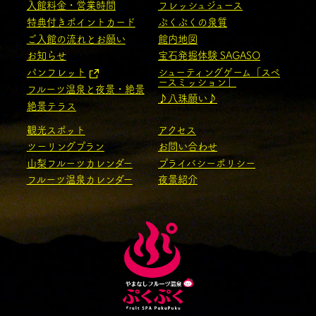
入館料金・営業時間
フレッシュジュース
特典付きポイントカード
ぷくぷくの泉質
ご入館の流れとお願い
館内地図
お知らせ
宝石発掘体験 SAGASO
パンフレット
シューティングゲーム「スペ
ースミッション」
フルーツ温泉と夜景・絶景
♪八珠願い♪
絶景テラス
観光スポット
アクセス
ツーリングプラン
お問い合わせ
山梨フルーツカレンダー
プライバシーポリシー
フルーツ温泉カレンダー
夜景紹介