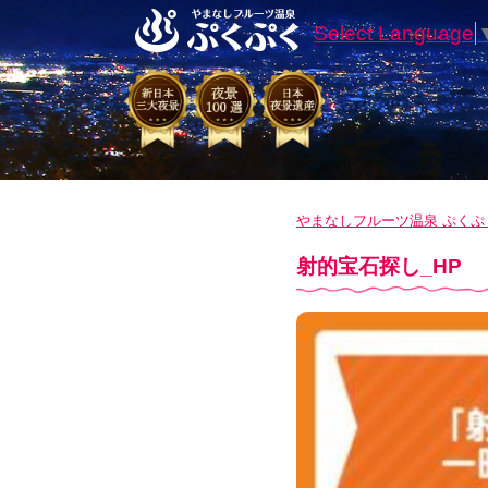
Select Language
やまなしフルーツ温泉 ぷくぷ
射的宝石探し_HP