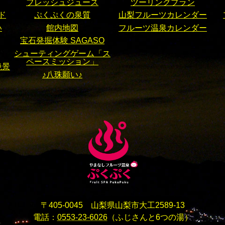
フレッシュジュース
ツーリングプラン
ド
ぷくぷくの泉質
山梨フルーツカレンダー
い
館内地図
フルーツ温泉カレンダー
宝石発掘体験 SAGASO
シューティングゲーム「ス
ペースミッション」
絶景
♪八珠願い♪
〒405-0045 山梨県山梨市大工2589-13
電話：
0553-23-6026
（ふじさんと6つの湯）