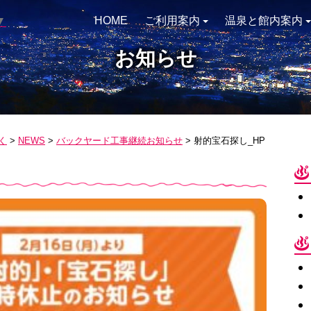
▼
HOME
ご利用案内
温泉と館内案内
お知らせ
く
>
NEWS
>
バックヤード工事継続お知らせ
>
射的宝石探し_HP