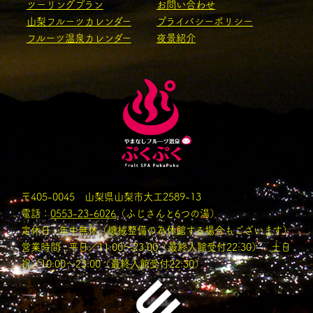
ツーリングプラン
お問い合わせ
山梨フルーツカレンダー
プライバシーポリシー
フルーツ温泉カレンダー
夜景紹介
〒405-0045 山梨県山梨市大工2589-13
電話：
0553-23-6026
（ふじさんと6つの湯）
定休日 : 年中無休（機械整備の為休館する場合もございます）
営業時間 : 平日／11:00〜23:00（最終入館受付22:30） 土日
祝／10:00～23:00（最終入館受付22:30）