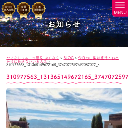
togg
navi
お知らせ
やまなしフルーツ温泉 ぷくぷく
>
BLOG
>
今日の山梨は旅行・お出
かけに最適ないいお天気
>
310977563_131365149672165_3747072597692087027_n
310977563_131365149672165_374707259