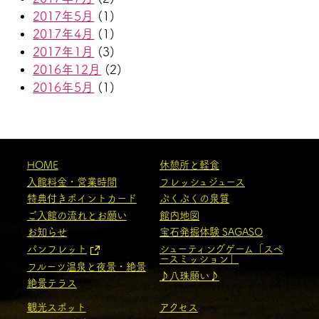
2017年5月
(1)
2017年4月
(1)
2017年1月
(3)
2016年12月
(2)
2016年5月
(1)
HOME
休憩所と軽食
入館料金・営業時間
フレッシュジュース
特典付きポイントカード
ぷくぷくの泉質
ご入館の流れとお願い
館内地図
お知らせ
宝石発掘体験 SAGASO
パンフレット
シューティングゲーム「スペ
ースミッション」
フルーツ温泉と夜景・絶景
♪八珠願い♪
絶景テラス
観光スポット
アクセス