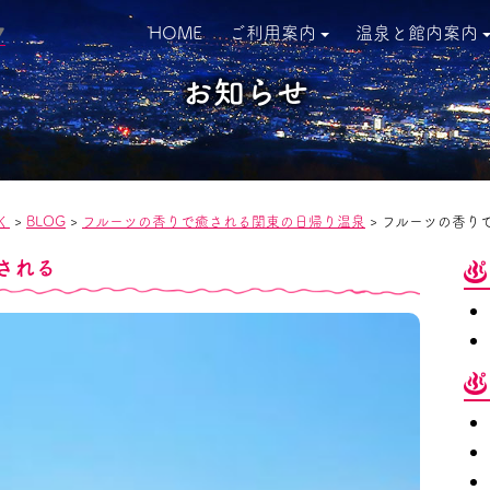
HOME
ご利用案内
温泉と館内案内
▼
お知らせ
く
>
BLOG
>
フルーツの香りで癒される関東の日帰り温泉
>
フルーツの香り
される