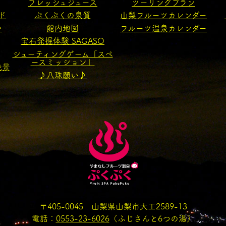
フレッシュジュース
ツーリングプラン
ド
ぷくぷくの泉質
山梨フルーツカレンダー
い
館内地図
フルーツ温泉カレンダー
宝石発掘体験 SAGASO
シューティングゲーム「スペ
ースミッション」
絶景
♪八珠願い♪
〒405-0045 山梨県山梨市大工2589-13
電話：
0553-23-6026
（ふじさんと6つの湯）