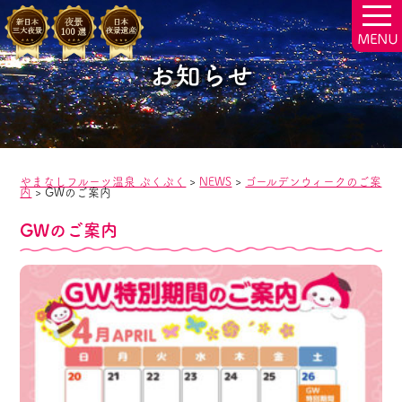
togg
navi
お知らせ
やまなしフルーツ温泉 ぷくぷく
>
NEWS
>
ゴールデンウィークのご案
内
>
GWのご案内
GWのご案内