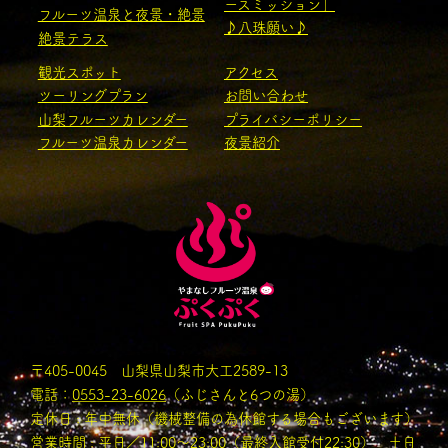
ースミッション」
フルーツ温泉と夜景・絶景
♪八珠願い♪
絶景テラス
観光スポット
アクセス
ツーリングプラン
お問い合わせ
山梨フルーツカレンダー
プライバシーポリシー
フルーツ温泉カレンダー
夜景紹介
〒405-0045 山梨県山梨市大工2589-13
電話：
0553-23-6026
（ふじさんと6つの湯）
定休日 : 年中無休（機械整備の為休館する場合もございます）
営業時間 : 平日／11:00〜23:00（最終入館受付22:30） 土日