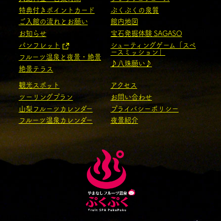
特典付きポイントカード
ぷくぷくの泉質
ご入館の流れとお願い
館内地図
お知らせ
宝石発掘体験 SAGASO
パンフレット
シューティングゲーム「スペ
ースミッション」
フルーツ温泉と夜景・絶景
♪八珠願い♪
絶景テラス
観光スポット
アクセス
ツーリングプラン
お問い合わせ
山梨フルーツカレンダー
プライバシーポリシー
フルーツ温泉カレンダー
夜景紹介