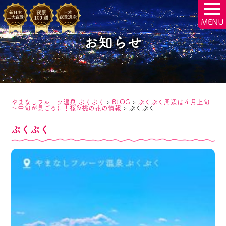
togg
navi
お知らせ
やまなしフルーツ温泉 ぷくぷく
>
BLOG
>
ぷくぷく周辺は４月上旬
～中旬が見ごろに！桜&桃の花の情報
>
ぷくぷく
ぷくぷく