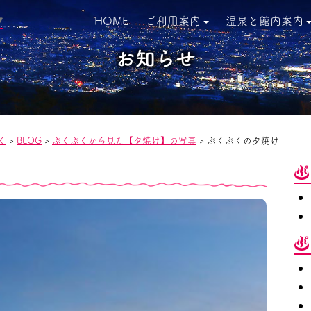
HOME
ご利用案内
温泉と館内案内
▼
お知らせ
く
>
BLOG
>
ぷくぷくから見た【夕焼け】の写真
>
ぷくぷくの夕焼け