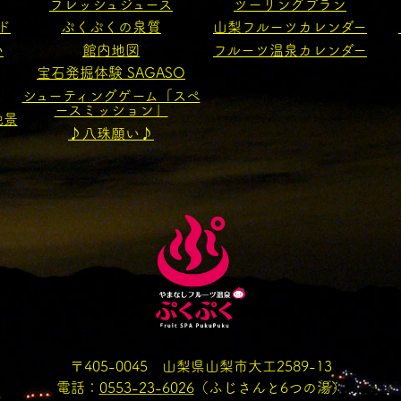
フレッシュジュース
ツーリングプラン
ド
ぷくぷくの泉質
山梨フルーツカレンダー
い
館内地図
フルーツ温泉カレンダー
宝石発掘体験 SAGASO
シューティングゲーム「スペ
ースミッション」
絶景
♪八珠願い♪
〒405-0045 山梨県山梨市大工2589-13
電話：
0553-23-6026
（ふじさんと6つの湯）