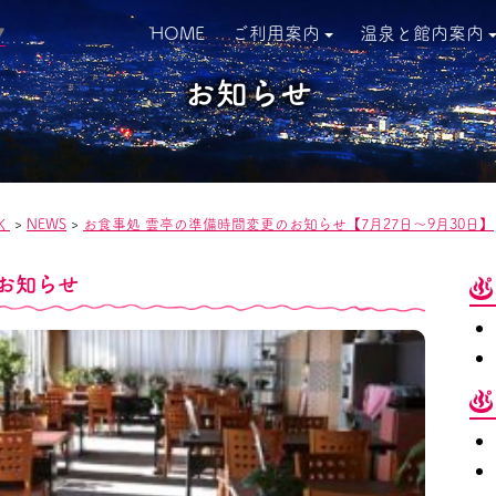
HOME
ご利用案内
温泉と館内案内
▼
お知らせ
く
>
NEWS
>
お食事処 雲亭の準備時間変更のお知らせ【7月27日～9月30日】
お知らせ