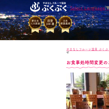
Select Language
やまなしフルーツ温泉 ぷくぷ
せ
お食事処時間変更の