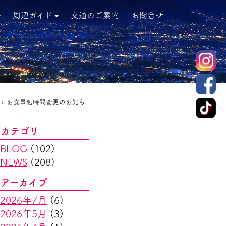
周辺ガイド
交通のご案内
お問合せ
>
お食事処時間変更のお知ら
カテゴリ
BLOG
(102)
NEWS
(208)
アーカイブ
2026年7月
(6)
2026年5月
(3)