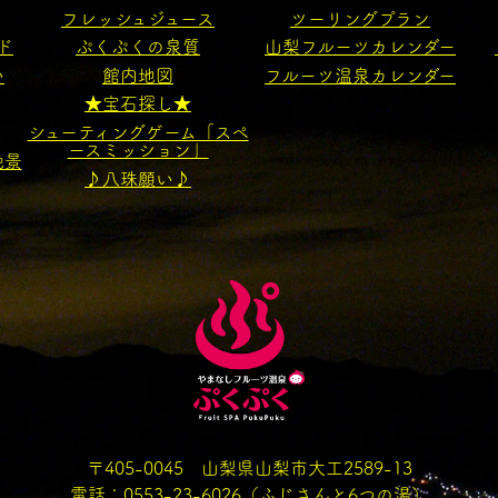
フレッシュジュース
ツーリングプラン
ド
ぷくぷくの泉質
山梨フルーツカレンダー
い
館内地図
フルーツ温泉カレンダー
★宝石探し★
シューティングゲーム「スペ
ースミッション」
絶景
♪八珠願い♪
〒405-0045 山梨県山梨市大工2589-13
電話：
0553-23-6026
（ふじさんと6つの湯）