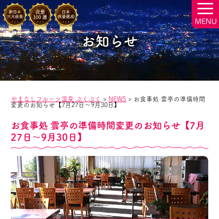
togg
navi
お知らせ
やまなしフルーツ温泉 ぷくぷく
>
NEWS
>
お食事処 雲亭の準備時間
変更のお知らせ【7月27日～9月30日】
お食事処 雲亭の準備時間変更のお知らせ【7月
27日～9月30日】