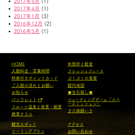
2017年5月
(1)
2017年4月
(1)
2017年1月
(3)
2016年12月
(2)
2016年5月
(1)
HOME
休憩所と軽食
入館料金・営業時間
フレッシュジュース
特典付きポイントカード
ぷくぷくの泉質
ご入館の流れとお願い
館内地図
お知らせ
★宝石探し★
パンフレット
シューティングゲーム「スペ
ースミッション」
フルーツ温泉と夜景・絶景
♪八珠願い♪
絶景テラス
観光スポット
アクセス
ツーリングプラン
お問い合わせ