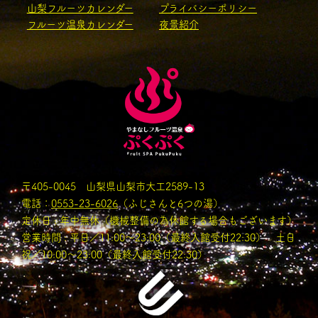
山梨フルーツカレンダー
プライバシーポリシー
フルーツ温泉カレンダー
夜景紹介
〒405-0045 山梨県山梨市大工2589-13
電話：
0553-23-6026
（ふじさんと6つの湯）
定休日 : 年中無休（機械整備の為休館する場合もございます）
営業時間 : 平日／11:00〜23:00（最終入館受付22:30） 土日
祝／10:00～23:00（最終入館受付22:30）