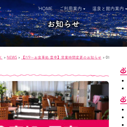
HOME
ご利用案内
温泉と館内案内
▼
お知らせ
く
>
NEWS
>
【7/9〜お食事処 雲亭】営業時間変更のお知らせ
>
01