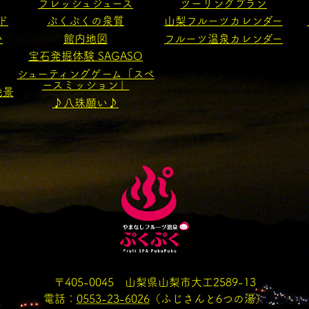
フレッシュジュース
ツーリングプラン
ド
ぷくぷくの泉質
山梨フルーツカレンダー
い
館内地図
フルーツ温泉カレンダー
宝石発掘体験 SAGASO
シューティングゲーム「スペ
ースミッション」
絶景
♪八珠願い♪
〒405-0045 山梨県山梨市大工2589-13
電話：
0553-23-6026
（ふじさんと6つの湯）