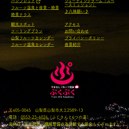
パンフレット
シューティングゲーム「スペ
ースミッション」
フルーツ温泉と夜景・絶景
♪八珠願い♪
絶景テラス
観光スポット
アクセス
ツーリングプラン
お問い合わせ
山梨フルーツカレンダー
プライバシーポリシー
フルーツ温泉カレンダー
夜景紹介
〒405-0045 山梨県山梨市大工2589-13
電話：
0553-23-6026
（ふじさんと6つの湯）
定休日 : 年中無休（機械整備の為休館する場合もございます）