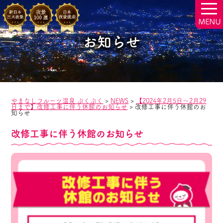
togg
navi
お知らせ
やまなしフルーツ温泉 ぷくぷく
>
NEWS
>
【2024年2月5日～2月29
日まで】改修工事に伴う休館のお知らせ
>
改修工事に伴う休館のお
知らせ
改修工事に伴う休館のお知らせ