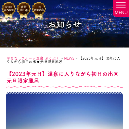
togg
navi
お知らせ
やまなしフルーツ温泉 ぷくぷく
>
NEWS
>
【2023年元日】温泉に入
りながら初日の出☀元旦限定風呂
【2023年元日】温泉に入りながら初日の出☀
元旦限定風呂