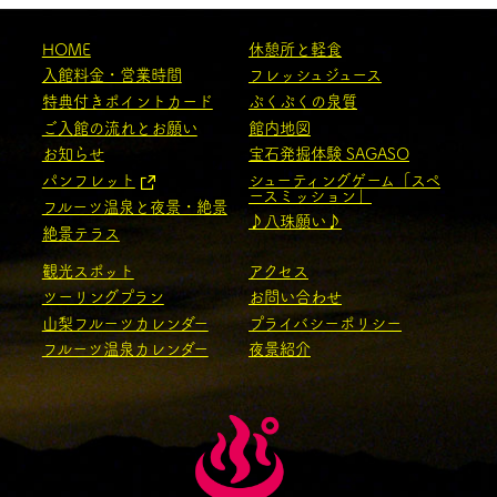
HOME
休憩所と軽食
入館料金・営業時間
フレッシュジュース
特典付きポイントカード
ぷくぷくの泉質
ご入館の流れとお願い
館内地図
お知らせ
宝石発掘体験 SAGASO
パンフレット
シューティングゲーム「スペ
ースミッション」
フルーツ温泉と夜景・絶景
♪八珠願い♪
絶景テラス
観光スポット
アクセス
ツーリングプラン
お問い合わせ
山梨フルーツカレンダー
プライバシーポリシー
フルーツ温泉カレンダー
夜景紹介