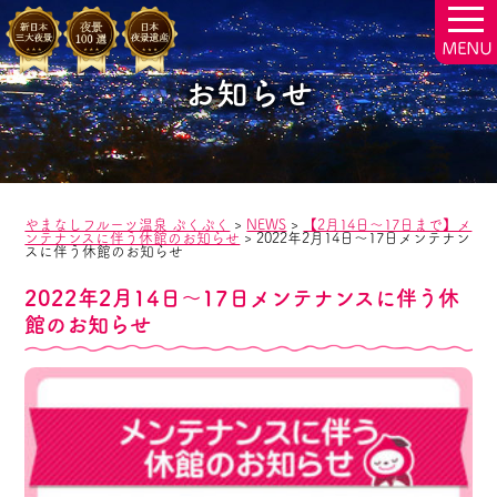
togg
navi
お知らせ
やまなしフルーツ温泉 ぷくぷく
>
NEWS
>
【2月14日～17日まで】メ
ンテナンスに伴う休館のお知らせ
>
2022年2月14日～17日メンテナン
スに伴う休館のお知らせ
2022年2月14日～17日メンテナンスに伴う休
館のお知らせ