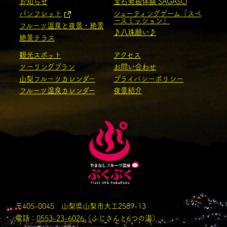
お知らせ
宝石発掘体験 SAGASO
パンフレット
シューティングゲーム「スペ
ースミッション」
フルーツ温泉と夜景・絶景
♪八珠願い♪
絶景テラス
観光スポット
アクセス
ツーリングプラン
お問い合わせ
山梨フルーツカレンダー
プライバシーポリシー
フルーツ温泉カレンダー
夜景紹介
〒405-0045 山梨県山梨市大工2589-13
電話：
0553-23-6026
（ふじさんと6つの湯）