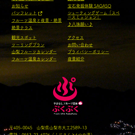
お知らせ
宝石発掘体験 SAGASO
パンフレット
シューティングゲーム「スペ
ースミッション」
フルーツ温泉と夜景・絶景
♪八珠願い♪
絶景テラス
観光スポット
アクセス
ツーリングプラン
お問い合わせ
山梨フルーツカレンダー
プライバシーポリシー
フルーツ温泉カレンダー
夜景紹介
〒405-0045 山梨県山梨市大工2589-13
電話：
0553-23-6026
（ふじさんと6つの湯）