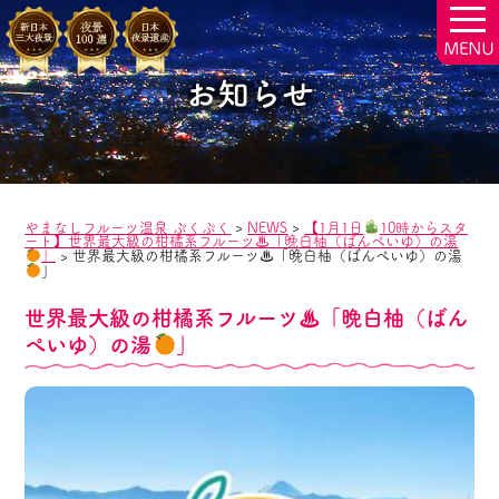
togg
navi
お知らせ
やまなしフルーツ温泉 ぷくぷく
>
NEWS
>
【1月1日
10時からスタ
ート】世界最大級の柑橘系フルーツ♨「晩白柚（ばんぺいゆ）の湯
」
>
世界最大級の柑橘系フルーツ♨「晩白柚（ばんぺいゆ）の湯
」
世界最大級の柑橘系フルーツ♨「晩白柚（ばん
ぺいゆ）の湯
」