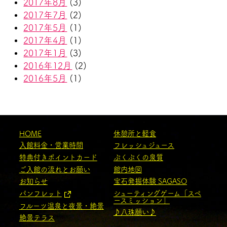
2017年8月
(3)
2017年7月
(2)
2017年5月
(1)
2017年4月
(1)
2017年1月
(3)
2016年12月
(2)
2016年5月
(1)
HOME
休憩所と軽食
入館料金・営業時間
フレッシュジュース
特典付きポイントカード
ぷくぷくの泉質
ご入館の流れとお願い
館内地図
お知らせ
宝石発掘体験 SAGASO
パンフレット
シューティングゲーム「スペ
ースミッション」
フルーツ温泉と夜景・絶景
♪八珠願い♪
絶景テラス