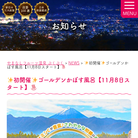
togg
navi
お知らせ
やまなしフルーツ温泉 ぷくぷく
>
NEWS
>
初開催
ゴールデンか
ぼす風呂【11月8日スタート】
初開催
ゴールデンかぼす風呂【11月8日ス
タート】