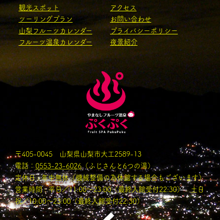
観光スポット
アクセス
ツーリングプラン
お問い合わせ
山梨フルーツカレンダー
プライバシーポリシー
フルーツ温泉カレンダー
夜景紹介
〒405-0045 山梨県山梨市大工2589-13
電話：
0553-23-6026
（ふじさんと6つの湯）
定休日 : 年中無休（機械整備の為休館する場合もございます）
営業時間 : 平日／11:00〜23:00（最終入館受付22:30） 土日
祝／10:00～23:00（最終入館受付22:30）