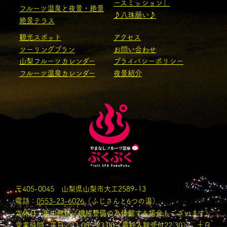
ースミッション」
フルーツ温泉と夜景・絶景
♪八珠願い♪
絶景テラス
観光スポット
アクセス
ツーリングプラン
お問い合わせ
山梨フルーツカレンダー
プライバシーポリシー
フルーツ温泉カレンダー
夜景紹介
〒405-0045 山梨県山梨市大工2589-13
電話：
0553-23-6026
（ふじさんと6つの湯）
定休日 : 年中無休（機械整備の為休館する場合もございます）
営業時間 : 平日／11:00〜23:00（最終入館受付22:30） 土日