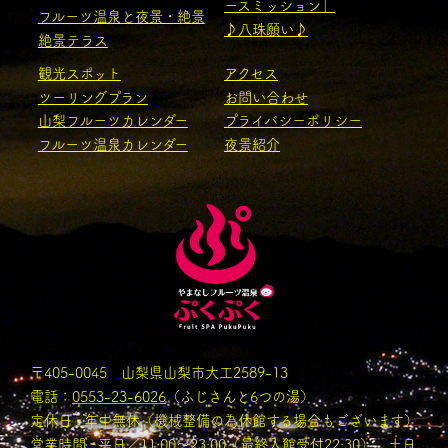
ースミッション」
フルーツ温泉と夜景・絶景
♪八珠願い♪
絶景テラス
観光スポット
アクセス
ツーリングプラン
お問い合わせ
山梨フルーツカレンダー
プライバシーポリシー
フルーツ温泉カレンダー
夜景紹介
〒405-0045 山梨県山梨市大工2589-13
電話：
0553-23-6026
（ふじさんと6つの湯）
定休日 : 年中無休（機械整備の為休館する場合もございます）
営業時間 : 平日／11:00〜23:00（最終入館受付22:30） 土日