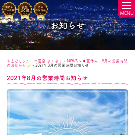
togg
navi
お知らせ
やまなしフルーツ温泉 ぷくぷく
>
NEWS
>
☀夏休み！8月の営業時間
のお知らせ
>
2021年8月の営業時間お知らせ
2021年8月の営業時間お知らせ