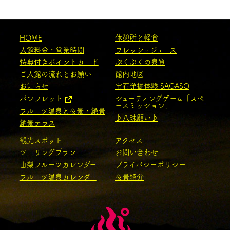
HOME
休憩所と軽食
入館料金・営業時間
フレッシュジュース
特典付きポイントカード
ぷくぷくの泉質
ご入館の流れとお願い
館内地図
お知らせ
宝石発掘体験 SAGASO
パンフレット
シューティングゲーム「スペ
ースミッション」
フルーツ温泉と夜景・絶景
♪八珠願い♪
絶景テラス
観光スポット
アクセス
ツーリングプラン
お問い合わせ
山梨フルーツカレンダー
プライバシーポリシー
フルーツ温泉カレンダー
夜景紹介