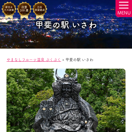
togg
navi
甲斐の駅 いさわ
やまなしフルーツ温泉 ぷくぷく
>
甲斐の駅 いさわ