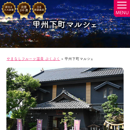
togg
navi
甲州下町マルシェ
やまなしフルーツ温泉 ぷくぷく
>
甲州下町マルシェ