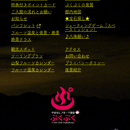
特典付きポイントカード
ぷくぷくの泉質
ご入館の流れとお願い
館内地図
お知らせ
★宝石探し★
パンフレット
シューティングゲーム「スペ
ースミッション」
フルーツ温泉と夜景・絶景
♪八珠願い♪
絶景テラス
観光スポット
アクセス
ツーリングプラン
お問い合わせ
山梨フルーツカレンダー
プライバシーポリシー
フルーツ温泉カレンダー
夜景紹介