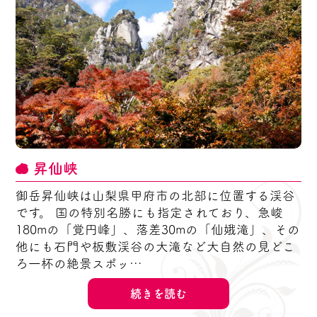
昇仙峡
御岳昇仙峡は山梨県甲府市の北部に位置する渓谷
です。 国の特別名勝にも指定されており、急峻
180mの「覚円峰」、落差30mの「仙娥滝」、その
他にも石門や板敷渓谷の大滝など大自然の見どこ
ろ一杯の絶景スポッ…
続きを読む