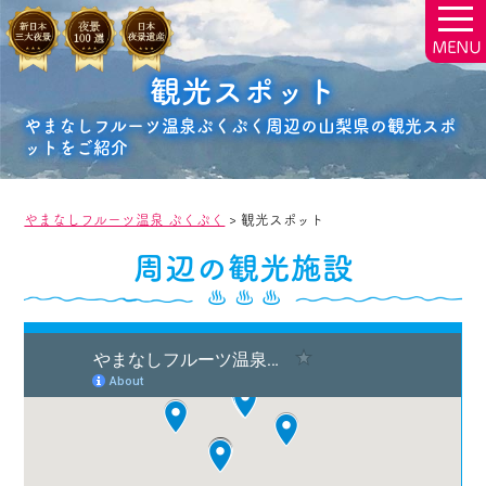
togg
navi
観光スポット
やまなしフルーツ温泉ぷくぷく周辺の山梨県の観光スポ
ットをご紹介
やまなしフルーツ温泉 ぷくぷく
>
観光スポット
周辺の観光施設