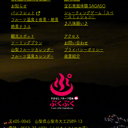
お知らせ
宝石発掘体験 SAGASO
パンフレット
シューティングゲーム「スペ
ースミッション」
フルーツ温泉と夜景・絶景
♪八珠願い♪
絶景テラス
観光スポット
アクセス
ツーリングプラン
お問い合わせ
山梨フルーツカレンダー
プライバシーポリシー
フルーツ温泉カレンダー
夜景紹介
〒405-0045 山梨県山梨市大工2589-13