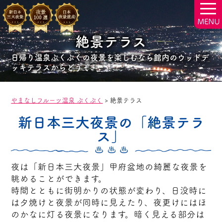
togg
navi
絶景テラス
日帰り温泉ぷくぷくの夜景を楽しむなら館内のウッドデ
ッキテラスからどうぞ
やまなしフルーツ温泉 ぷくぷく
>
絶景テラス
新日本三大夜景の「絶景テラ
ス」
夜は「新日本三大夜景」甲府盆地の綺麗な夜景を
眺めることができます。
時間とともに街明かりの状態が変わり、日没時に
は夕焼けと夜景が同時に見えたり、夜更けにはほ
のかなに灯る夜景になります。暗く見える部分は