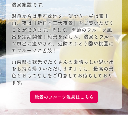
温泉施設です。
温泉からは甲府盆地を一望でき、昼は富士
山、夜は「新日本三大夜景」をご覧いただく
ことができます。そして、季節のフルーツ風
呂を定期開催！絶景を楽しみ、温泉とフルー
ツ風呂に癒やされ、近隣のぶどう園や桃園に
てフルーツに舌鼓！
山梨県の観光でたくさんの素晴らしい思い出
をお持ち帰りいただけますように、最高の景
色とおもてなしをご用意してお待ちしており
ます。
絶景のフルーツ温泉はこちら