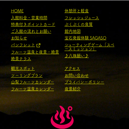
HOME
休憩所と軽食
入館料金・営業時間
フレッシュジュース
特典付きポイントカード
ぷくぷくの泉質
ご入館の流れとお願い
館内地図
お知らせ
宝石発掘体験 SAGASO
パンフレット
シューティングゲーム「スペ
ースミッション」
フルーツ温泉と夜景・絶景
♪八珠願い♪
絶景テラス
観光スポット
アクセス
ツーリングプラン
お問い合わせ
山梨フルーツカレンダー
プライバシーポリシー
フルーツ温泉カレンダー
夜景紹介