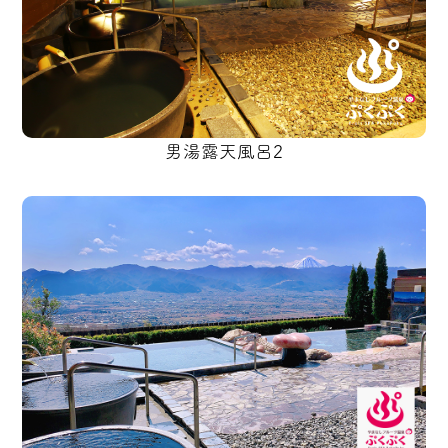
男湯露天風呂2