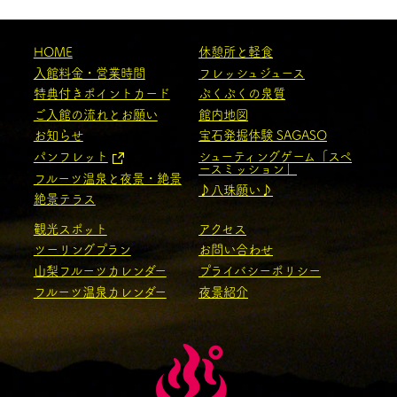
HOME
休憩所と軽食
入館料金・営業時間
フレッシュジュース
特典付きポイントカード
ぷくぷくの泉質
ご入館の流れとお願い
館内地図
お知らせ
宝石発掘体験 SAGASO
パンフレット
シューティングゲーム「スペ
ースミッション」
フルーツ温泉と夜景・絶景
♪八珠願い♪
絶景テラス
観光スポット
アクセス
ツーリングプラン
お問い合わせ
山梨フルーツカレンダー
プライバシーポリシー
フルーツ温泉カレンダー
夜景紹介