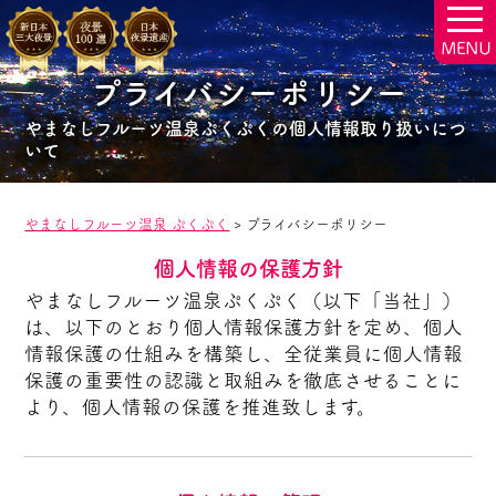
togg
navi
プライバシーポリシー
やまなしフルーツ温泉ぷくぷくの個人情報取り扱いにつ
いて
やまなしフルーツ温泉 ぷくぷく
>
プライバシーポリシー
個人情報の保護方針
やまなしフルーツ温泉ぷくぷく（以下「当社」）
は、以下のとおり個人情報保護方針を定め、個人
情報保護の仕組みを構築し、全従業員に個人情報
保護の重要性の認識と取組みを徹底させることに
より、個人情報の保護を推進致します。